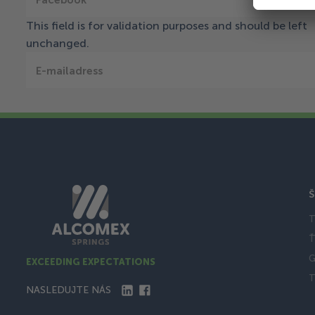
This field is for validation purposes and should be left
unchanged.
E-mailadress
Š
T
Ť
G
EXCEEDING EXPECTATIONS
T
NASLEDUJTE NÁS