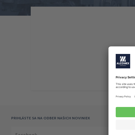
404 – germany
PRIHLÁSTE SA NA ODBER NAŠICH NOVINIEK
Facebook