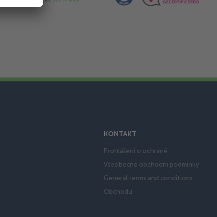
KONTAKT
Prohlášení o ochraně
Všeobecné obchodní podmínky
General terms and conditions
Obchodu