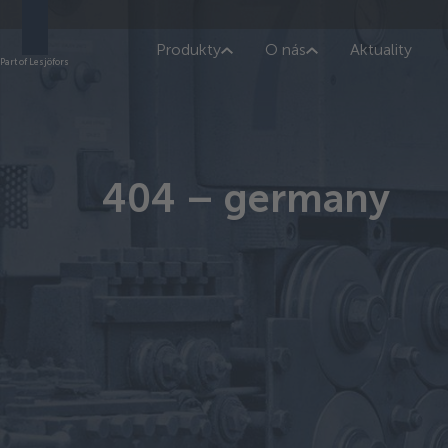
Produkty
O nás
Aktuality
Part of Lesjöfors
404 – germany