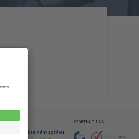
STRETNUTIE NA
Pošlite nám správu
Vyplňte
formulár