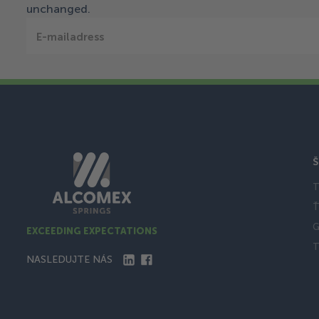
unchanged.
E-mailadress
Š
T
Ť
G
EXCEEDING EXPECTATIONS
T
NASLEDUJTE NÁS