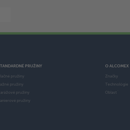
TANDARDNÉ PRUŽINY
O ALCOMEX
lačné pružiny
Značky
ažné pružiny
Technológie
arážové pružiny
Oblast´
anierové pružiny