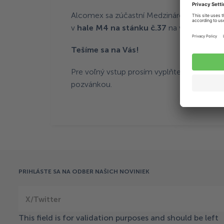
Alcomex sa zúčastní Medzinárodného strojá
v
hale M4 na stánku č.37
na výstavisku v 
Tešíme sa na Vás!
Pre voľný vstup prosím vyplňte
kontaktný 
pozvánkou.
PRIHLÁSTE SA NA ODBER NAŠICH NOVINIEK
X/Twitter
This field is for validation purposes and should be left