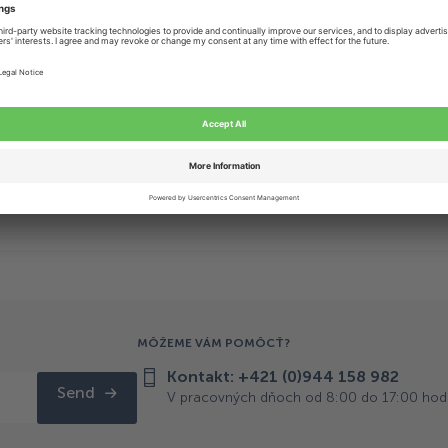
rskeho veľtrhu v Nitre v dňoch 21.-24.5.2019. Nájdete nás na
areáli Agrokomplexu v Nitre.
formulár
a následne Vám zašleme formulár s elektronickou
MÔŽEME VÁM POMÔCŤ?
Kontakt: +421 (0)944 158 982
Send
V pracovných dňoch od 8:00 do 17:00 hod