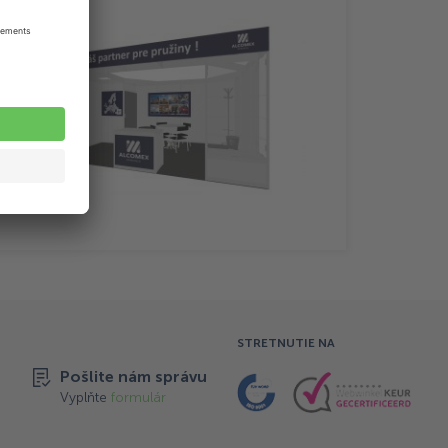
STRETNUTIE NA
Pošlite nám správu
Vyplňte
formulár