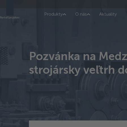
Produkty
O nás
Aktuality
Part of Lesjöfors
Pozvánka na Medz
strojársky veľtrh d