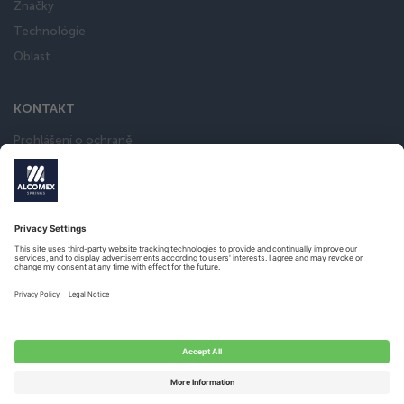
Značky
Technológie
Oblast´
KONTAKT
Prohlášení o ochraně
Všeobecné obchodní podmínky
General terms and conditions
Obchodu
Slovenčina
© 2017 – ALL RIGHTS RESERVED
WEBSITE DOOR
Twize